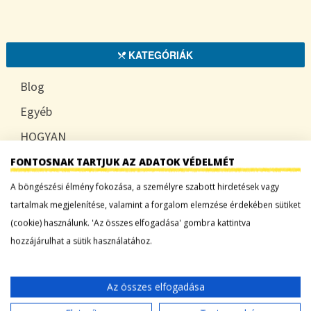
KATEGÓRIÁK
Blog
Egyéb
HOGYAN
TUDATOSAN
FONTOSNAK TARTJUK AZ ADATOK VÉDELMÉT
A böngészési élmény fokozása, a személyre szabott hirdetések vagy
tartalmak megjelenítése, valamint a forgalom elemzése érdekében sütiket
(cookie) használunk. 'Az összes elfogadása' gombra kattintva
LEGFRISSEBB BEJEGYZÉSEK
hozzájárulhat a sütik használatához.
Sárgadinnye: a nyár édes íze, ami több mint
desszert
Az összes elfogadása
Tökszezon: sokoldalú alapanyagok a nyártól