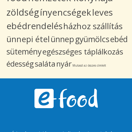
zöldség
ínyencségek
leves
ebédrendelés
házhoz szállítás
ünnepi étel
ünnep
gyümölcs
ebéd
sütemény
egészséges táplálkozás
édesség
saláta
nyár
Mutasd az összes címkét