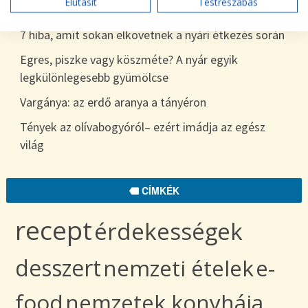
Elutasít
Testreszabás
egészen télig
7 hiba, amit sokan elkövetnek a nyári étkezés során
Egres, piszke vagy köszméte? A nyár egyik
legkülönlegesebb gyümölcse
Vargánya: az erdő aranya a tányéron
Tények az olívabogyóról– ezért imádja az egész
világ
CÍMKÉK
recept
érdekességek
desszert
nemzeti ételek
e-
food
nemzetek konyhája