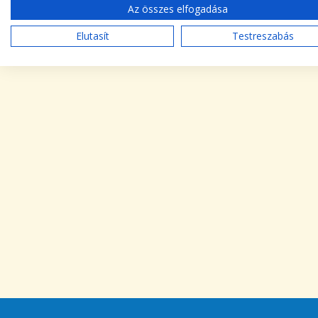
Az összes elfogadása
Elutasít
Testreszabás