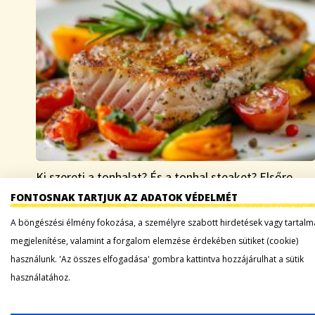
Ki szereti a tonhalat? És a tonhal steaket? Elsőre
talán furcsán hangzik, mégis kiváló választás a nagy
FONTOSNAK TARTJUK AZ ADATOK VÉDELMÉT
nyári hőségben, hiszen gyorsan elkészül, ráadásul
A böngészési élmény fokozása, a személyre szabott hirdetések vagy tartalm
könnyű fogás, ami energiát ad anélkül, hogy…
megjelenítése, valamint a forgalom elemzése érdekében sütiket (cookie)
használunk. 'Az összes elfogadása' gombra kattintva hozzájárulhat a sütik
Tovább a bejegyzéshez
használatához.