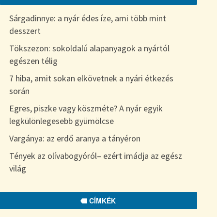
Sárgadinnye: a nyár édes íze, ami több mint
desszert
Tökszezon: sokoldalú alapanyagok a nyártól
egészen télig
7 hiba, amit sokan elkövetnek a nyári étkezés
során
Egres, piszke vagy köszméte? A nyár egyik
legkülönlegesebb gyümölcse
Vargánya: az erdő aranya a tányéron
Tények az olívabogyóról– ezért imádja az egész
világ
CÍMKÉK