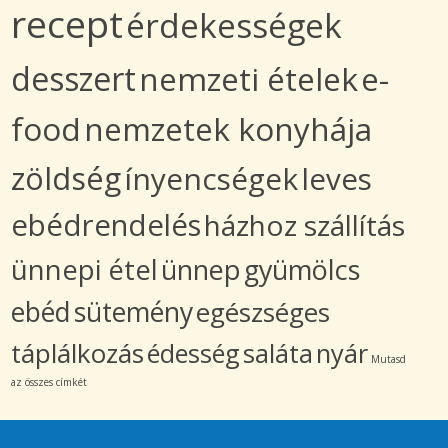
recept
érdekességek
desszert
nemzeti ételek
e-
food
nemzetek konyhája
zöldség
ínyencségek
leves
ebédrendelés
házhoz szállítás
ünnepi étel
ünnep
gyümölcs
ebéd
sütemény
egészséges
táplálkozás
édesség
saláta
nyár
Mutasd
az összes címkét