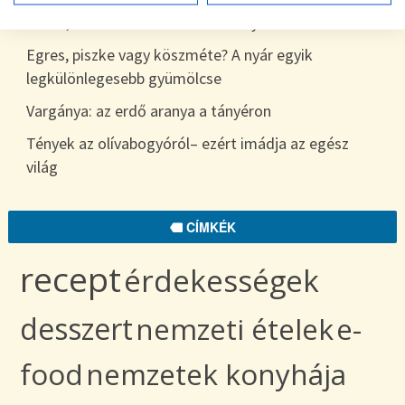
7 hiba, amit sokan elkövetnek a nyári étkezés során
Egres, piszke vagy köszméte? A nyár egyik
legkülönlegesebb gyümölcse
Vargánya: az erdő aranya a tányéron
Tények az olívabogyóról– ezért imádja az egész
világ
CÍMKÉK
recept
érdekességek
desszert
nemzeti ételek
e-
food
nemzetek konyhája