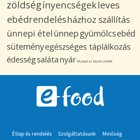
zöldség
ínyencségek
leves
ebédrendelés
házhoz szállítás
ünnepi étel
ünnep
gyümölcs
ebéd
sütemény
egészséges táplálkozás
édesség
saláta
nyár
Mutasd az összes címkét
Étlap és rendelés
Szolgáltatásunk
Minőség