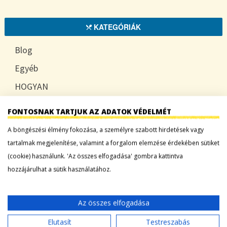
KATEGÓRIÁK
Blog
Egyéb
HOGYAN
TUDATOSAN
FONTOSNAK TARTJUK AZ ADATOK VÉDELMÉT
A böngészési élmény fokozása, a személyre szabott hirdetések vagy
tartalmak megjelenítése, valamint a forgalom elemzése érdekében sütiket
LEGFRISSEBB BEJEGYZÉSEK
(cookie) használunk. 'Az összes elfogadása' gombra kattintva
hozzájárulhat a sütik használatához.
Sárgadinnye: a nyár édes íze, ami több mint
desszert
Az összes elfogadása
Tökszezon: sokoldalú alapanyagok a nyártól
egészen télig
Elutasít
Testreszabás