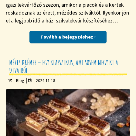
igazi lekvárfőző szezon, amikor a piacok és a kertek
roskadoznak az érett, mézédes szilváktól. Ilyenkor jön
el a legjobb idő a házi szilvalekvár készítéséhez…
Tovább a bejegyzéshez
MÉZES KRÉMES – EGY KLASSZIKUS, AMI SOSEM MEGY KI A
DIVATBÓL
|
Blog
2024-11-18