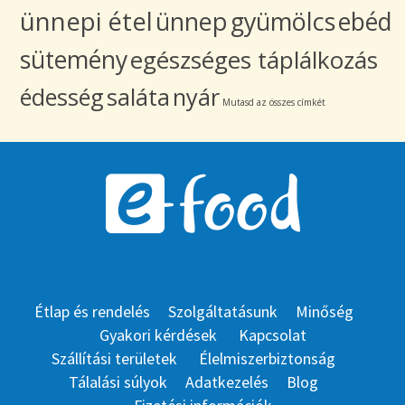
ünnepi étel
ünnep
gyümölcs
ebéd
sütemény
egészséges táplálkozás
édesség
saláta
nyár
Mutasd az összes címkét
Étlap és rendelés
Szolgáltatásunk
Minőség
Gyakori kérdések
Kapcsolat
Szállítási területek
Élelmiszerbiztonság
Tálalási súlyok
Adatkezelés
Blog