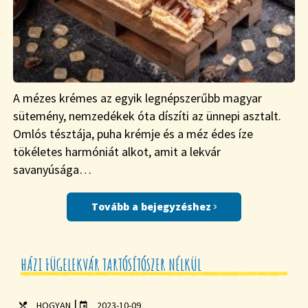
A mézes krémes az egyik legnépszerűbb magyar
sütemény, nemzedékek óta díszíti az ünnepi asztalt.
Omlós tésztája, puha krémje és a méz édes íze
tökéletes harmóniát alkot, amit a lekvár
savanyúsága…
Tovább a bejegyzéshez
HÁZI FÜGELEKVÁR TARTÓSÍTÓSZER NÉLKÜL
|
HOGYAN
2023-10-09