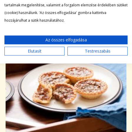
Tovább a bejegyzéshez
tartalmak megjelenítése, valamint a forgalom elemzése érdekében sütiket
(cookie) használunk. 'Az összes elfogadása' gombra kattintva
hozzájárulhat a sütik használatához.
DIÓS-LEKVÁROS KOSÁRKÁK
Az összes elfogadása
|
HOGYAN
2023-03-20
Elutasít
Testreszabás