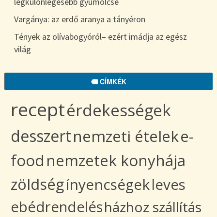
legkülönlegesebb gyümölcse
Vargánya: az erdő aranya a tányéron
Tények az olívabogyóról– ezért imádja az egész
világ
CÍMKÉK
recept
érdekességek
desszert
nemzeti ételek
e-
food
nemzetek konyhája
zöldség
ínyencségek
leves
ebédrendelés
házhoz szállítás