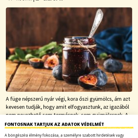
A füge népszerű nyár végi, kora őszi gyümölcs, ám azt
kevesen tudják, hogy amit elfogyasztunk, az igazából
nem nevezhető sem termésnek, sem gyümölcsnek. A
füge termései valójában azok a piciny…
FONTOSNAK TARTJUK AZ ADATOK VÉDELMÉT
A böngészési élmény fokozása, a személyre szabott hirdetések vagy