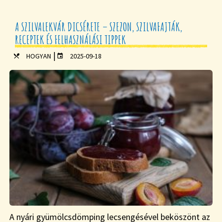
A SZILVALEKVÁR DICSÉRETE – SZEZON, SZILVAFAJTÁK,
RECEPTEK ÉS FELHASZNÁLÁSI TIPPEK
|
HOGYAN
2025-09-18
A nyári gyümölcsdömping lecsengésével beköszönt az