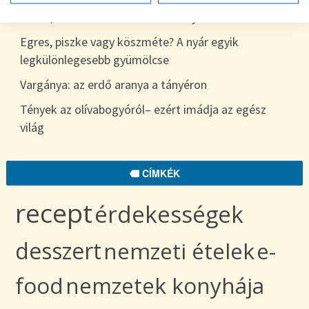
7 hiba, amit sokan elkövetnek a nyári étkezés során
Egres, piszke vagy köszméte? A nyár egyik
legkülönlegesebb gyümölcse
Vargánya: az erdő aranya a tányéron
Tények az olívabogyóról– ezért imádja az egész
világ
CÍMKÉK
recept
érdekességek
desszert
nemzeti ételek
e-
food
nemzetek konyhája