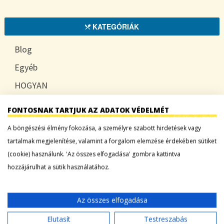
KATEGÓRIÁK
Blog
Egyéb
HOGYAN
TUDATOSAN
FONTOSNAK TARTJUK AZ ADATOK VÉDELMÉT
A böngészési élmény fokozása, a személyre szabott hirdetések vagy
tartalmak megjelenítése, valamint a forgalom elemzése érdekében sütiket
LEGFRISSEBB BEJEGYZÉSEK
(cookie) használunk. 'Az összes elfogadása' gombra kattintva
hozzájárulhat a sütik használatához.
Sárgadinnye: a nyár édes íze, ami több mint
desszert
Az összes elfogadása
Tökszezon: sokoldalú alapanyagok a nyártól
egészen télig
Elutasít
Testreszabás