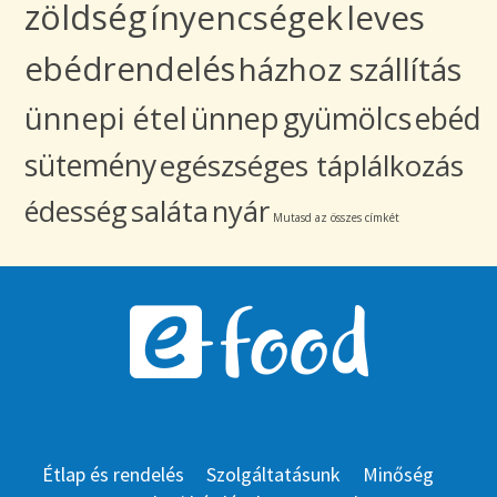
zöldség
ínyencségek
leves
ebédrendelés
házhoz szállítás
ünnepi étel
ünnep
gyümölcs
ebéd
sütemény
egészséges táplálkozás
édesség
saláta
nyár
Mutasd az összes címkét
Étlap és rendelés
Szolgáltatásunk
Minőség