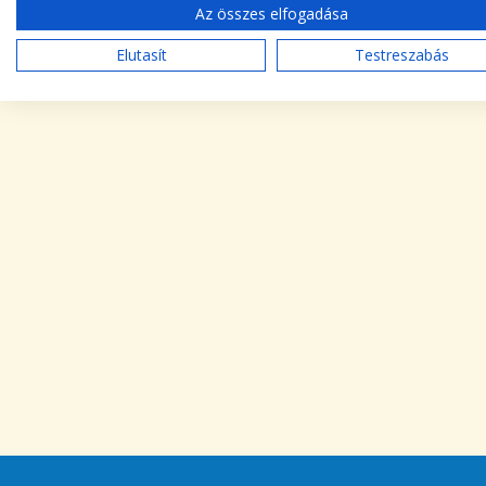
Az összes elfogadása
Elutasít
Testreszabás