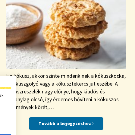
Ha kókusz, akkor szinte mindenkinek a kókuszkocka,
a kókuszgolyó vagy a kókusztekercs jut eszébe. A
kókuszreszelék nagy előnye, hogy kiadós és
ak
viszonylag olcsó, így érdemes bővíteni a kókuszos
sütemények körét,…
Tovább a bejegyzéshez