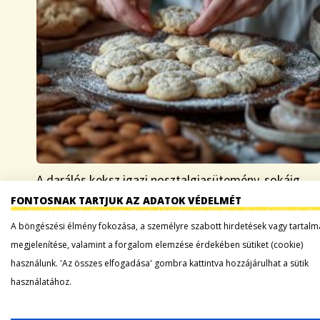
A darálós keksz igazi nosztalgiasütemény, sokáig
állandó szereplője volt a legtöbb családi
FONTOSNAK TARTJUK AZ ADATOK VÉDELMÉT
eseménynek, esküvőnek, karácsonynak, húsvétnak,
A böngészési élmény fokozása, a személyre szabott hirdetések vagy tartalm
születésnapnak, nagy családi összejövetelnek.
megjelenítése, valamint a forgalom elemzése érdekében sütiket (cookie)
Készült belőle vaníliás és kakaós, néha még csokiba
használunk. 'Az összes elfogadása' gombra kattintva hozzájárulhat a sütik
mártott is….
használatához.
Tovább a bejegyzéshez