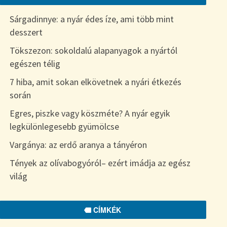
Sárgadinnye: a nyár édes íze, ami több mint
desszert
Tökszezon: sokoldalú alapanyagok a nyártól
egészen télig
7 hiba, amit sokan elkövetnek a nyári étkezés
során
Egres, piszke vagy köszméte? A nyár egyik
legkülönlegesebb gyümölcse
Vargánya: az erdő aranya a tányéron
Tények az olívabogyóról– ezért imádja az egész
világ
CÍMKÉK