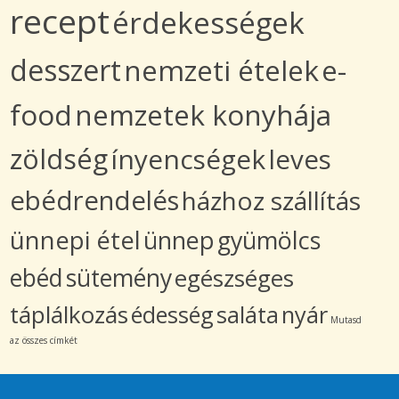
recept
érdekességek
desszert
nemzeti ételek
e-
food
nemzetek konyhája
zöldség
ínyencségek
leves
ebédrendelés
házhoz szállítás
ünnepi étel
ünnep
gyümölcs
ebéd
sütemény
egészséges
táplálkozás
édesség
saláta
nyár
Mutasd
az összes címkét