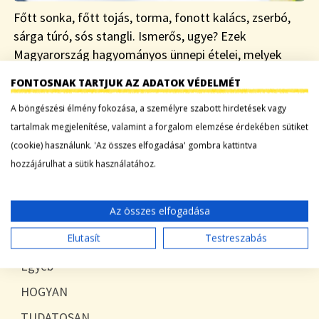
Főtt sonka, főtt tojás, torma, fonott kalács, zserbó,
sárga túró, sós stangli. Ismerős, ugye? Ezek
Magyarország hagyományos ünnepi ételei, melyek
minden családban megtalálhatóak évről-évre húsvét
FONTOSNAK TARTJUK AZ ADATOK VÉDELMÉT
tájékán, nem kis feladatot adva…
A böngészési élmény fokozása, a személyre szabott hirdetések vagy
tartalmak megjelenítése, valamint a forgalom elemzése érdekében sütiket
Tovább a bejegyzéshez
(cookie) használunk. 'Az összes elfogadása' gombra kattintva
hozzájárulhat a sütik használatához.
KATEGÓRIÁK
Az összes elfogadása
Elutasít
Testreszabás
Blog
Egyéb
HOGYAN
TUDATOSAN