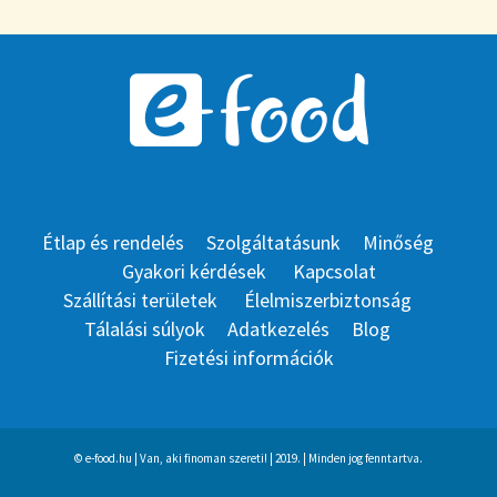
Étlap és rendelés
Szolgáltatásunk
Minőség
Gyakori kérdések
Kapcsolat
Szállítási területek
Élelmiszerbiztonság
Tálalási súlyok
Adatkezelés
Blog
Fizetési információk
© e-food.hu | Van, aki finoman szereti! | 2019. | Minden jog fenntartva.