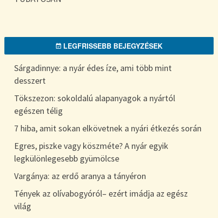
LEGFRISSEBB BEJEGYZÉSEK
Sárgadinnye: a nyár édes íze, ami több mint
desszert
Tökszezon: sokoldalú alapanyagok a nyártól
egészen télig
7 hiba, amit sokan elkövetnek a nyári étkezés során
Egres, piszke vagy köszméte? A nyár egyik
legkülönlegesebb gyümölcse
Vargánya: az erdő aranya a tányéron
Tények az olívabogyóról– ezért imádja az egész
világ