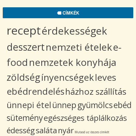
CÍMKÉK
recept
érdekességek
desszert
nemzeti ételek
e-
food
nemzetek konyhája
zöldség
ínyencségek
leves
ebédrendelés
házhoz szállítás
ünnepi étel
ünnep
gyümölcs
ebéd
sütemény
egészséges táplálkozás
édesség
saláta
nyár
Mutasd az összes címkét