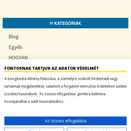
KATEGÓRIÁK
Blog
Egyéb
HOGYAN
TUDATOSAN
FONTOSNAK TARTJUK AZ ADATOK VÉDELMÉT
A böngészési élmény fokozása, a személyre szabott hirdetések vagy
tartalmak megjelenítése, valamint a forgalom elemzése érdekében sütiket
(cookie) használunk. 'Az összes elfogadása' gombra kattintva
LEGFRISSEBB BEJEGYZÉSEK
hozzájárulhat a sütik használatához.
Sárgadinnye: a nyár édes íze, ami több mint
desszert
Az összes elfogadása
Tökszezon: sokoldalú alapanyagok a nyártól