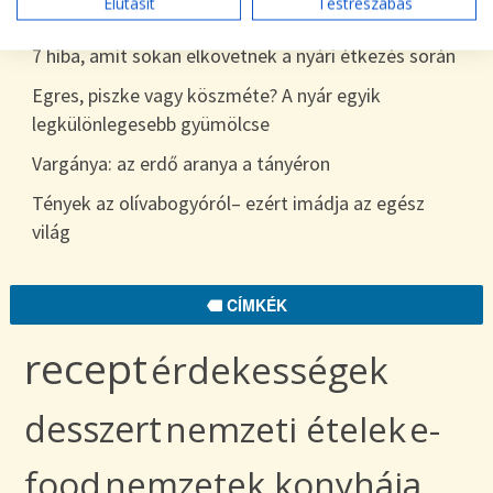
Elutasít
Testreszabás
egészen télig
7 hiba, amit sokan elkövetnek a nyári étkezés során
Egres, piszke vagy köszméte? A nyár egyik
legkülönlegesebb gyümölcse
Vargánya: az erdő aranya a tányéron
Tények az olívabogyóról– ezért imádja az egész
világ
CÍMKÉK
recept
érdekességek
desszert
nemzeti ételek
e-
food
nemzetek konyhája