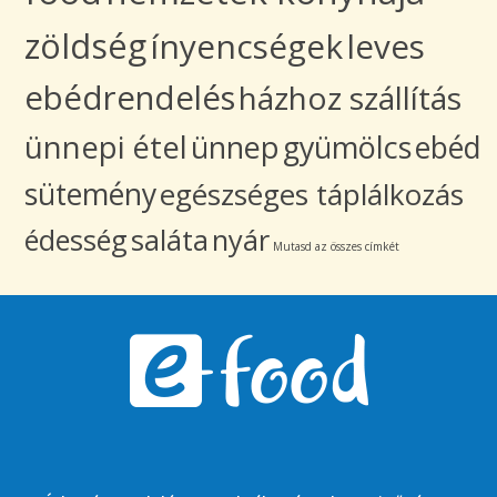
zöldség
ínyencségek
leves
ebédrendelés
házhoz szállítás
ünnepi étel
ünnep
gyümölcs
ebéd
sütemény
egészséges táplálkozás
édesség
saláta
nyár
Mutasd az összes címkét