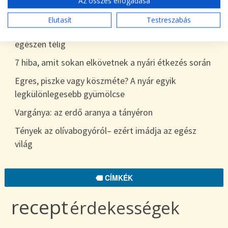
Az összes elfogadása
desszert
Elutasít
Testreszabás
Tökszezon: sokoldalú alapanyagok a nyártól
egészen télig
7 hiba, amit sokan elkövetnek a nyári étkezés során
Egres, piszke vagy köszméte? A nyár egyik
legkülönlegesebb gyümölcse
Vargánya: az erdő aranya a tányéron
Tények az olívabogyóról– ezért imádja az egész
világ
CÍMKÉK
recept
érdekességek