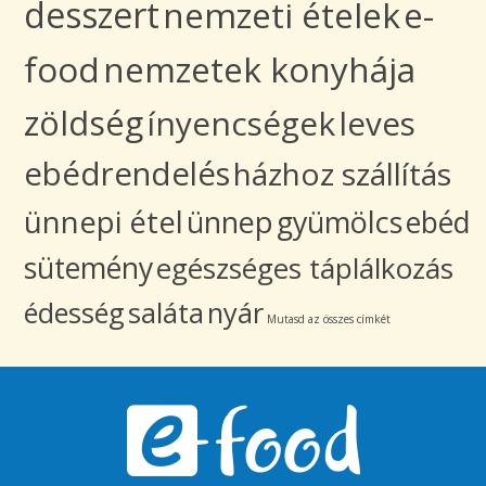
desszert
nemzeti ételek
e-
food
nemzetek konyhája
zöldség
ínyencségek
leves
ebédrendelés
házhoz szállítás
ünnepi étel
ünnep
gyümölcs
ebéd
sütemény
egészséges táplálkozás
édesség
saláta
nyár
Mutasd az összes címkét