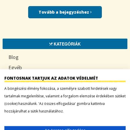
Tovább a bejegyzéshez
KATEGÓRIÁK
Blog
Egyéb
HOGYAN
FONTOSNAK TARTJUK AZ ADATOK VÉDELMÉT
TUDATOSAN
A böngészési élmény fokozása, a személyre szabott hirdetések vagy
tartalmak megjelenítése, valamint a forgalom elemzése érdekében sütiket
(cookie) használunk. 'Az összes elfogadása' gombra kattintva
hozzájárulhat a sütik használatához.
LEGFRISSEBB BEJEGYZÉSEK
Sárgadinnye: a nyár édes íze, ami több mint