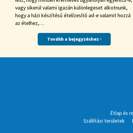
vagy sikerül valami igazán különlegeset alkotnunk,
hogy a házi készítésű ételízesítő ad-e valamit hozzá
az ételhez,…
Tovább a bejegyzéshez
Étlap és r
Szállítási területek