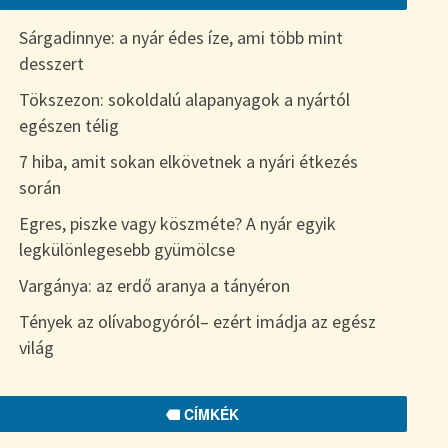
Sárgadinnye: a nyár édes íze, ami több mint
desszert
Tökszezon: sokoldalú alapanyagok a nyártól
egészen télig
7 hiba, amit sokan elkövetnek a nyári étkezés
során
Egres, piszke vagy köszméte? A nyár egyik
legkülönlegesebb gyümölcse
Vargánya: az erdő aranya a tányéron
Tények az olívabogyóról– ezért imádja az egész
világ
CÍMKÉK