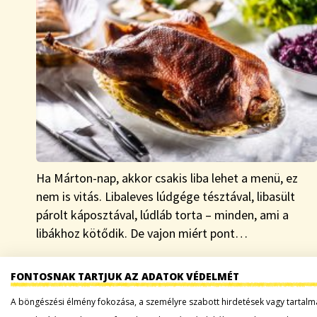
Ha Márton-nap, akkor csakis liba lehet a menü, ez
nem is vitás. Libaleves lúdgége tésztával, libasült
párolt káposztával, lúdláb torta – minden, ami a
libákhoz kötődik. De vajon miért pont…
Tovább a bejegyzéshez
FONTOSNAK TARTJUK AZ ADATOK VÉDELMÉT
A böngészési élmény fokozása, a személyre szabott hirdetések vagy tartalm