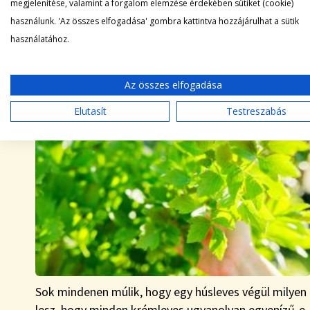
megjelenítése, valamint a forgalom elemzése érdekében sütiket (cookie)
használunk. 'Az összes elfogadása' gombra kattintva hozzájárulhat a sütik
LESTYÁN, AMI NEM HIÁNYOZHAT A KONYHAKERTEDBŐL
használatához.
|
Egyéb
2022-08-08
Az összes elfogadása
Elutasít
Testreszabás
Sok mindenen múlik, hogy egy húsleves végül milyen
lesz, hogy minden krémleves ugyanolyan egyenízű-e,