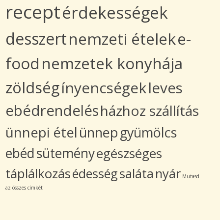
recept
érdekességek
desszert
nemzeti ételek
e-
food
nemzetek konyhája
zöldség
ínyencségek
leves
ebédrendelés
házhoz szállítás
ünnepi étel
ünnep
gyümölcs
ebéd
sütemény
egészséges
táplálkozás
édesség
saláta
nyár
Mutasd
az összes címkét