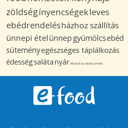
zöldség
ínyencségek
leves
ebédrendelés
házhoz szállítás
ünnepi étel
ünnep
gyümölcs
ebéd
sütemény
egészséges táplálkozás
édesség
saláta
nyár
Mutasd az összes címkét