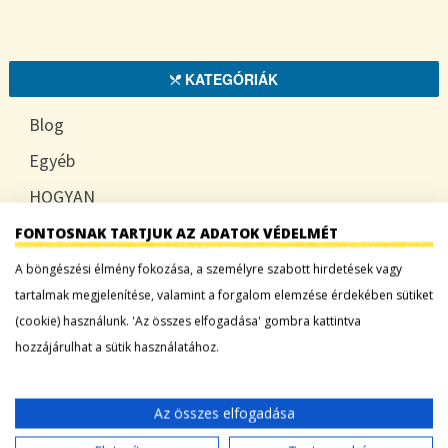
KATEGÓRIÁK
Blog
Egyéb
HOGYAN
TUDATOSAN
FONTOSNAK TARTJUK AZ ADATOK VÉDELMÉT
A böngészési élmény fokozása, a személyre szabott hirdetések vagy
tartalmak megjelenítése, valamint a forgalom elemzése érdekében sütiket
(cookie) használunk. 'Az összes elfogadása' gombra kattintva
LEGFRISSEBB BEJEGYZÉSEK
hozzájárulhat a sütik használatához.
Sárgadinnye: a nyár édes íze, ami több mint
desszert
Az összes elfogadása
Tökszezon: sokoldalú alapanyagok a nyártól