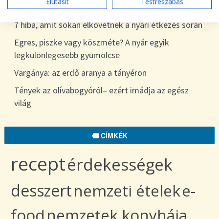
Elutasít
Testreszabás
egészen télig
7 hiba, amit sokan elkövetnek a nyári étkezés során
Egres, piszke vagy köszméte? A nyár egyik
legkülönlegesebb gyümölcse
Vargánya: az erdő aranya a tányéron
Tények az olívabogyóról– ezért imádja az egész
világ
CÍMKÉK
recept
érdekességek
desszert
nemzeti ételek
e-
food
nemzetek konyhája