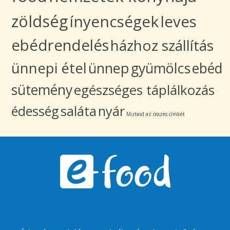
zöldség
ínyencségek
leves
ebédrendelés
házhoz szállítás
ünnepi étel
ünnep
gyümölcs
ebéd
sütemény
egészséges táplálkozás
édesség
saláta
nyár
Mutasd az összes címkét