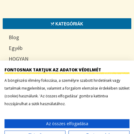
KATEGÓRIÁK
Blog
Egyéb
HOGYAN
TUDATOSAN
FONTOSNAK TARTJUK AZ ADATOK VÉDELMÉT
A böngészési élmény fokozása, a személyre szabott hirdetések vagy
tartalmak megjelenítése, valamint a forgalom elemzése érdekében sütiket
(cookie) használunk. 'Az összes elfogadása' gombra kattintva
LEGFRISSEBB BEJEGYZÉSEK
hozzájárulhat a sütik használatához.
Sárgadinnye: a nyár édes íze, ami több mint
desszert
Az összes elfogadása
Tökszezon: sokoldalú alapanyagok a nyártól