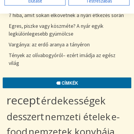
Elutasít
Testreszabás
egészen télig
7 hiba, amit sokan elkövetnek a nyári étkezés során
Egres, piszke vagy köszméte? A nyár egyik
legkülönlegesebb gyümölcse
Vargánya: az erdő aranya a tányéron
Tények az olívabogyóról– ezért imádja az egész
világ
CÍMKÉK
recept
érdekességek
desszert
nemzeti ételek
e-
food
nemzetek konyhája