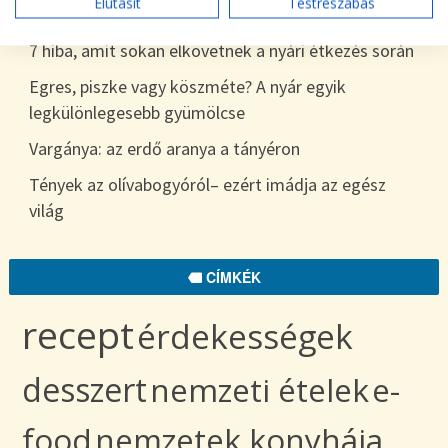
Elutasít
Testreszabás
egészen télig
7 hiba, amit sokan elkövetnek a nyári étkezés során
Egres, piszke vagy köszméte? A nyár egyik
legkülönlegesebb gyümölcse
Vargánya: az erdő aranya a tányéron
Tények az olívabogyóról– ezért imádja az egész
világ
CÍMKÉK
recept
érdekességek
desszert
nemzeti ételek
e-
food
nemzetek konyhája