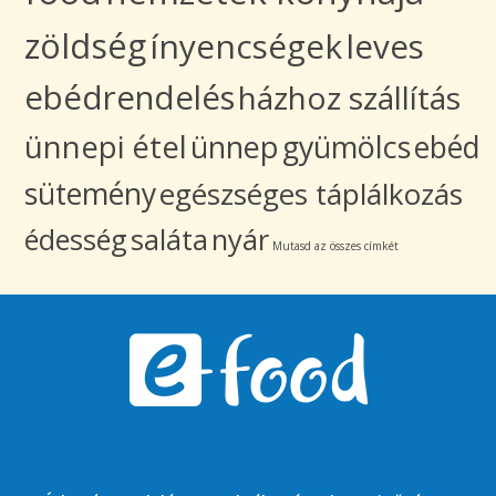
zöldség
ínyencségek
leves
ebédrendelés
házhoz szállítás
ünnepi étel
ünnep
gyümölcs
ebéd
sütemény
egészséges táplálkozás
édesség
saláta
nyár
Mutasd az összes címkét