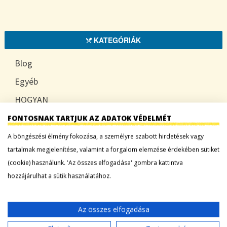
KATEGÓRIÁK
Blog
Egyéb
HOGYAN
TUDATOSAN
FONTOSNAK TARTJUK AZ ADATOK VÉDELMÉT
A böngészési élmény fokozása, a személyre szabott hirdetések vagy
tartalmak megjelenítése, valamint a forgalom elemzése érdekében sütiket
(cookie) használunk. 'Az összes elfogadása' gombra kattintva
LEGFRISSEBB BEJEGYZÉSEK
hozzájárulhat a sütik használatához.
Sárgadinnye: a nyár édes íze, ami több mint
desszert
Az összes elfogadása
Tökszezon: sokoldalú alapanyagok a nyártól