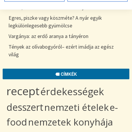
7 hiba, amit sokan elkövetnek a nyári étkezés során
Egres, piszke vagy köszméte? A nyár egyik
legkülönlegesebb gyümölcse
Vargánya: az erdő aranya a tányéron
Tények az olívabogyóról– ezért imádja az egész
világ
CÍMKÉK
recept
érdekességek
desszert
nemzeti ételek
e-
food
nemzetek konyhája