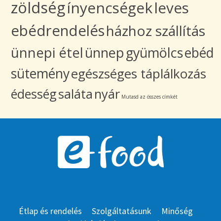
zöldség
ínyencségek
leves
ebédrendelés
házhoz szállítás
ünnepi étel
ünnep
gyümölcs
ebéd
sütemény
egészséges táplálkozás
édesség
saláta
nyár
Mutasd az összes címkét
Étlap és rendelés
Szolgáltatásunk
Minőség