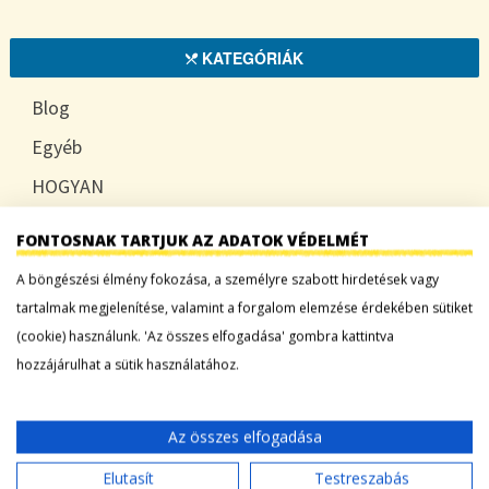
KATEGÓRIÁK
Blog
Egyéb
HOGYAN
TUDATOSAN
FONTOSNAK TARTJUK AZ ADATOK VÉDELMÉT
A böngészési élmény fokozása, a személyre szabott hirdetések vagy
tartalmak megjelenítése, valamint a forgalom elemzése érdekében sütiket
LEGFRISSEBB BEJEGYZÉSEK
(cookie) használunk. 'Az összes elfogadása' gombra kattintva
hozzájárulhat a sütik használatához.
Sárgadinnye: a nyár édes íze, ami több mint
desszert
Az összes elfogadása
Tökszezon: sokoldalú alapanyagok a nyártól
egészen télig
Elutasít
Testreszabás