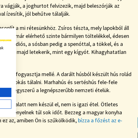
ra vágják, a joghurtot felvizezik, majd beleszórják az
 ízesítik, jól behűtve tálalják.
hasonlít a mi rétesünkhöz. Zsíros tészta, mely lapokból áll
 de ma már elérhető szinte bármilyen töltelékkel, édesen
 és a diós, a sósban pedig a spenóttal, a tökkel, és a
ak
ik meg, majd letekerik, mint egy kígyót. Kihagyhatatlan
az ételt fogyasztja mellé. A darált húsból készült hús rolád
yával szokás tálalni. Marhahús és sertéshús fele-fele
nnyire egyszerű a legnépszerűbb nemzeti ételük.
5 perc alatt nem készül el, nem is igazi étel. Ötletes
 nem igényelnek túl sok időt. Bezzeg a magyar konyha
n ez az, amiben Ön is szűkölködik,
bízza a főzést az e-