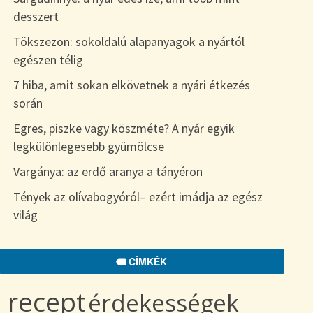
desszert
Tökszezon: sokoldalú alapanyagok a nyártól
egészen télig
7 hiba, amit sokan elkövetnek a nyári étkezés
során
Egres, piszke vagy köszméte? A nyár egyik
legkülönlegesebb gyümölcse
Vargánya: az erdő aranya a tányéron
Tények az olívabogyóról– ezért imádja az egész
világ
CÍMKÉK
recept
érdekességek