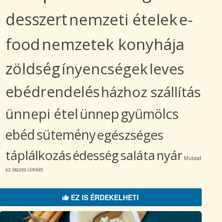
desszert
nemzeti ételek
e-
food
nemzetek konyhája
zöldség
ínyencségek
leves
ebédrendelés
házhoz szállítás
ünnepi étel
ünnep
gyümölcs
ebéd
sütemény
egészséges
táplálkozás
édesség
saláta
nyár
Mutasd
az összes címkét
EZ IS ÉRDEKELHETI