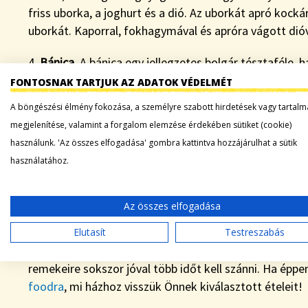
friss uborka, a joghurt és a dió. Az uborkát apró kocká
uborkát. Kaporral, fokhagymával és apróra vágott dióval
4.
Bánica
. A bánica egy jellegzetes bolgár tésztaféle, 
és légiesre sül. Hagyományosan fetasajttal töltötték,
FONTOSNAK TARTJUK AZ ADATOK VÉDELMÉT
és sósan egyaránt. Az édes verzióban népszerű az almás
A böngészési élmény fokozása, a személyre szabott hirdetések vagy tartalm
gombával töltött tészta. Csiga alakban feltekerve süt
megjelenítése, valamint a forgalom elemzése érdekében sütiket (cookie)
élmény!
használunk. 'Az összes elfogadása' gombra kattintva hozzájárulhat a sütik
használatához.
5.
Kebapcse
. Ha egy bolgár sört iszik, kötelezően ezt 
grillezve van, és resztelt sajttal megszórt sült burgon
arányban, fekete borssal és köménnyel fűszerezve – e
Az összes elfogadása
Bulgáriában elterjedt az a nézet, hogy az az étel, ami 1
Elutasít
Testreszabás
gondolat, és valóban, imént felsorolt nemzeti ételeik
remekeire sokszor jóval több időt kell szánni. Ha éppe
foodra
, mi házhoz visszük Önnek kiválasztott ételeit!