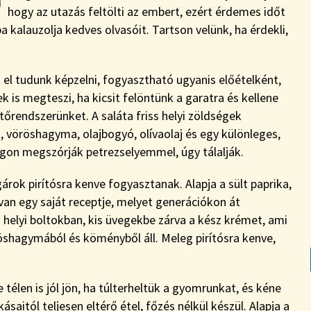
hogy az utazás feltölti az embert, ezért érdemes időt
a kalauzolja kedves olvasóit. Tartson velünk, ha érdekli,
k el tudunk képzelni, fogyasztható ugyanis előételként,
 is megteszi, ha kicsit felöntünk a garatra és kellene
őrendszerünket. A saláta friss helyi zöldségek
, vöröshagyma, olajbogyó, olívaolaj és egy különleges,
zdagon megszórják petrezselyemmel, úgy tálalják.
árok pirítósra kenve fogyasztanak. Alapja a sült paprika,
van egy saját receptje, melyet generációkon át
helyi boltokban, kis üvegekbe zárva a kész krémet, ami
shagymából és köményből áll. Meleg pirítósra kenve,
e télen is jól jön, ha túlterheltük a gyomrunkat, és kéne
aitól teljesen eltérő étel, főzés nélkül készül. Alapja a