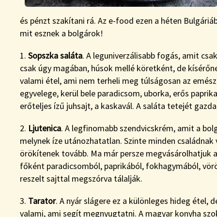
és pénzt szakítani rá. Az e-food ezen a héten Bulgáriáb
mit esznek a bolgárok!
1.
Sopszka saláta
. A leguniverzálisabb fogás, amit csa
csak úgy magában, húsok mellé köretként, de kísérőnek
valami étel, ami nem terheli meg túlságosan az emészt
egyvelege, kerül bele paradicsom, uborka, erős paprika
erőteljes ízű juhsajt, a kaskavál. A saláta tetejét ga
2.
Ljutenica
. A legfinomabb szendvicskrém, amit a bolg
melynek íze utánozhatatlan. Szinte minden családnak 
örökítenek tovább. Ma már persze megvásárolhatjuk a 
főként paradicsomból, paprikából, fokhagymából, vörö
reszelt sajttal megszórva tálalják.
3.
Tarator
. A nyár slágere ez a különleges hideg étel, d
valami, ami segít megnyugtatni. A magyar konyha szokás