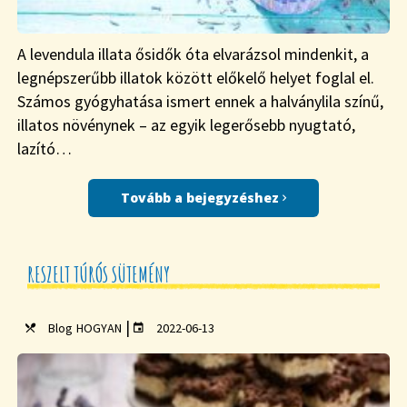
A levendula illata ősidők óta elvarázsol mindenkit, a
legnépszerűbb illatok között előkelő helyet foglal el.
Számos gyógyhatása ismert ennek a halványlila színű,
illatos növénynek – az egyik legerősebb nyugtató,
lazító…
Tovább a bejegyzéshez
RESZELT TÚRÓS SÜTEMÉNY
|
Blog
HOGYAN
2022-06-13