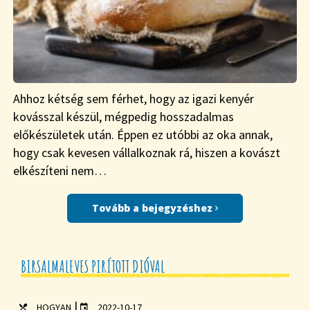
Ahhoz kétség sem férhet, hogy az igazi kenyér
kovásszal készül, mégpedig hosszadalmas
előkészületek után. Éppen ez utóbbi az oka annak,
hogy csak kevesen vállalkoznak rá, hiszen a kovászt
elkészíteni nem…
Tovább a bejegyzéshez
BIRSALMALEVES PIRÍTOTT DIÓVAL
|
HOGYAN
2022-10-17