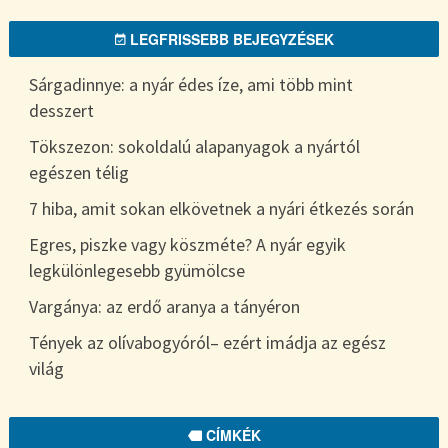
LEGFRISSEBB BEJEGYZÉSEK
Sárgadinnye: a nyár édes íze, ami több mint
desszert
Tökszezon: sokoldalú alapanyagok a nyártól
egészen télig
7 hiba, amit sokan elkövetnek a nyári étkezés során
Egres, piszke vagy köszméte? A nyár egyik
legkülönlegesebb gyümölcse
Vargánya: az erdő aranya a tányéron
Tények az olívabogyóról– ezért imádja az egész
világ
CÍMKÉK