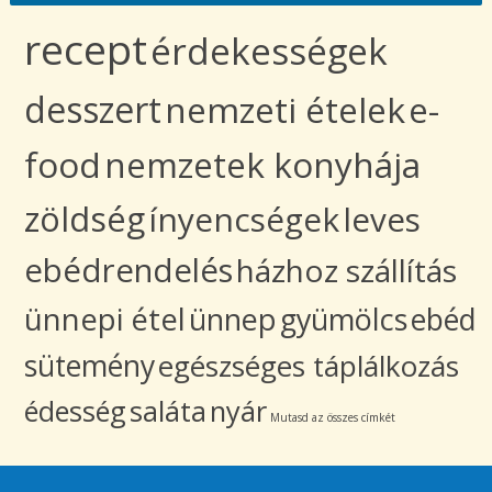
recept
érdekességek
desszert
nemzeti ételek
e-
food
nemzetek konyhája
zöldség
ínyencségek
leves
ebédrendelés
házhoz szállítás
ünnepi étel
ünnep
gyümölcs
ebéd
sütemény
egészséges táplálkozás
édesség
saláta
nyár
Mutasd az összes címkét