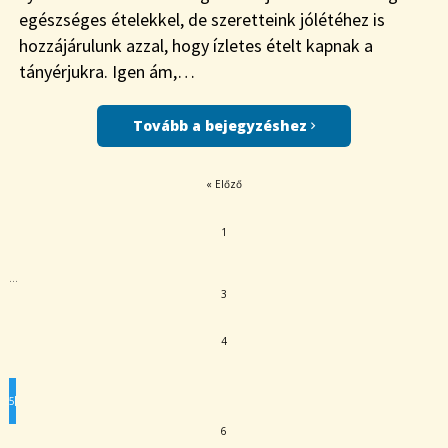
egészséges ételekkel, de szeretteink jólétéhez is
hozzájárulunk azzal, hogy ízletes ételt kapnak a
tányérjukra. Igen ám,…
Tovább a bejegyzéshez
« Előző
1
…
3
4
5
6