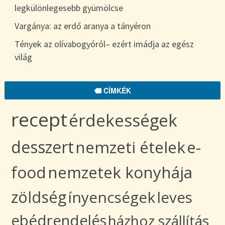
legkülönlegesebb gyümölcse
Vargánya: az erdő aranya a tányéron
Tények az olívabogyóról– ezért imádja az egész
világ
CÍMKÉK
recept
érdekességek
desszert
nemzeti ételek
e-
food
nemzetek konyhája
zöldség
ínyencségek
leves
ebédrendelés
házhoz szállítás