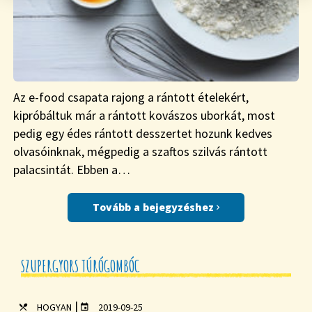
Az e-food csapata rajong a rántott ételekért,
kipróbáltuk már a rántott kovászos uborkát, most
pedig egy édes rántott desszertet hozunk kedves
olvasóinknak, mégpedig a szaftos szilvás rántott
palacsintát. Ebben a…
Tovább a bejegyzéshez
SZUPERGYORS TÚRÓGOMBÓC
|
HOGYAN
2019-09-25