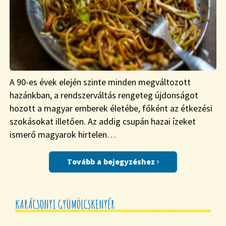
A 90-es évek elején szinte minden megváltozott
hazánkban, a rendszerváltás rengeteg újdonságot
hozott a magyar emberek életébe, főként az étkezési
szokásokat illetően. Az addig csupán hazai ízeket
ismerő magyarok hirtelen…
Tovább a bejegyzéshez
KARÁCSONYI GYÜMÖLCSKENYÉR