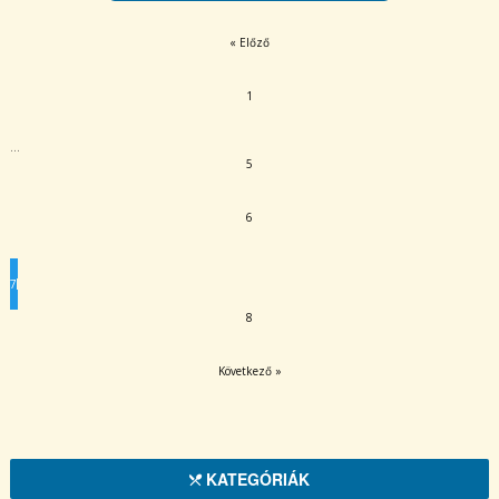
« Előző
1
…
5
6
7
8
Következő »
KATEGÓRIÁK