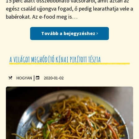
15 perc alatt összedobható vacsoráról, amit aztán az
egész család ujjongva fogad, ő pedig learathatja vele a
babérokat. Az e-food meg is…
Tovább a bejegyzéshez
A VILÁGOT MEGHÓDÍTÓ KÍNAI PIRÍTOTT TÉSZTA
|
HOGYAN
2020-01-02