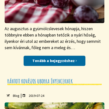
Az augusztus a gyümölcslevesek hónapja, hiszen
többnyire ebben a hónapban tetőzik a nyári hőség,
ilyenkor éri utol az embereket az érzés, hogy semmit
sem kívánnak, főleg nem a meleg és…
Tovább a bejegyzéshez
RÁNTOTT KOVÁSZOS UBORKA ÍNYENCEKNEK
|
Blog
2019-07-24