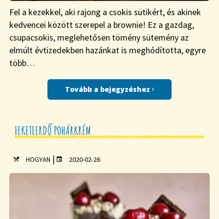
Fel a kezekkel, aki rajong a csokis sütikért, és akinek
kedvencei között szerepel a brownie! Ez a gazdag,
csupacsokis, meglehetősen tömény sütemény az
elmúlt évtizedekben hazánkat is meghódította, egyre
több…
Tovább a bejegyzéshez
FEKETEERDŐ POHÁRKRÉM
|
HOGYAN
2020-02-26