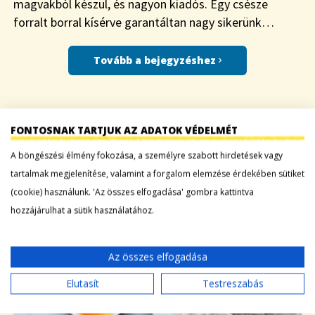
magvakból készül, és nagyon kiadós. Egy csésze
forralt borral kísérve garantáltan nagy sikerünk…
Tovább a bejegyzéshez
SZILVÁS PALACSINTA RÁNTVA
FONTOSNAK TARTJUK AZ ADATOK VÉDELMÉT
A böngészési élmény fokozása, a személyre szabott hirdetések vagy
|
HOGYAN
2019-11-08
tartalmak megjelenítése, valamint a forgalom elemzése érdekében sütiket
(cookie) használunk. 'Az összes elfogadása' gombra kattintva
hozzájárulhat a sütik használatához.
Az összes elfogadása
Elutasít
Testreszabás