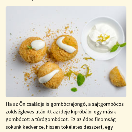
Ha az Ön családja is gombócrajongó, a sajtgombócos
zöldségleves után itt az ideje kipróbálni egy másik
gombócot: a túrógombócot. Ez az édes finomság
sokunk kedvence, hiszen tökéletes desszert, egy