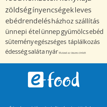
zöldség
ínyencségek
leves
ebédrendelés
házhoz szállítás
ünnepi étel
ünnep
gyümölcs
ebéd
sütemény
egészséges táplálkozás
édesség
saláta
nyár
Mutasd az összes címkét