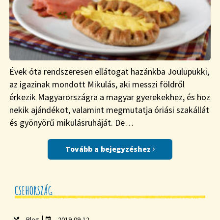
Évek óta rendszeresen ellátogat hazánkba Joulupukki,
az igazinak mondott Mikulás, aki messzi földről
érkezik Magyarországra a magyar gyerekekhez, és hoz
nekik ajándékot, valamint megmutatja óriási szakállát
és gyönyörű mikulásruháját. De…
Tovább a bejegyzéshez
CSEHORSZÁG
|
Blog
2019-09-12