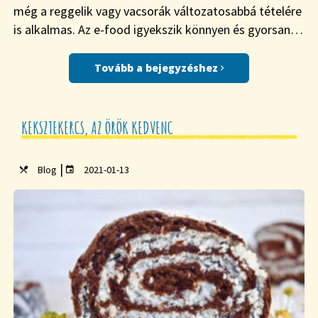
még a reggelik vagy vacsorák változatosabbá tételére
is alkalmas. Az e-food igyekszik könnyen és gyorsan…
Tovább a bejegyzéshez
KEKSZTEKERCS, AZ ÖRÖK KEDVENC
|
Blog
2021-01-13