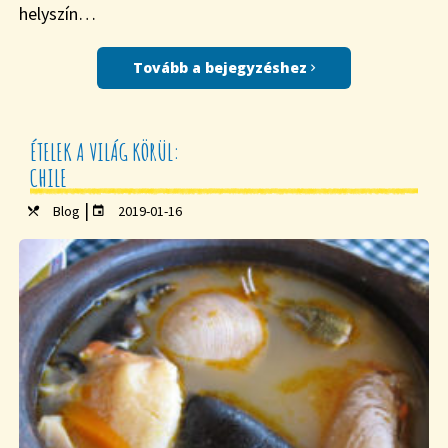
helyszín…
Tovább a bejegyzéshez
ÉTELEK A VILÁG KÖRÜL:
CHILE
|
Blog
2019-01-16