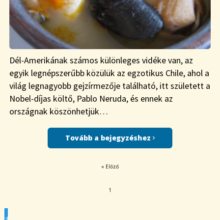
Dél-Amerikának számos különleges vidéke van, az
egyik legnépszerűbb közülük az egzotikus Chile, ahol a
világ legnagyobb gejzírmezője található, itt született a
Nobel-díjas költő, Pablo Neruda, és ennek az
országnak köszönhetjük…
Tovább a bejegyzéshez
« Előző
1
2