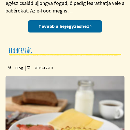
egész család ujjongva fogad, ő pedig learathatja vele a
babérokat. Az e-food meg is…
Tovább a bejegyzéshez
FINNORSZÁG
|
Blog
2019-12-18