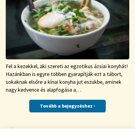
Fel a kezekkel, aki szereti az egzotikus ázsiai konyhát!
Hazánkban is egyre többen gyarapítják ezt a tábort,
sokaknak elsőre a kínai konyha jut eszükbe, aminek
nagy kedvence és alapfogása a…
Tovább a bejegyzéshez
SÜLT CAMEMBERT, A LEGGYORSABB VACSORA