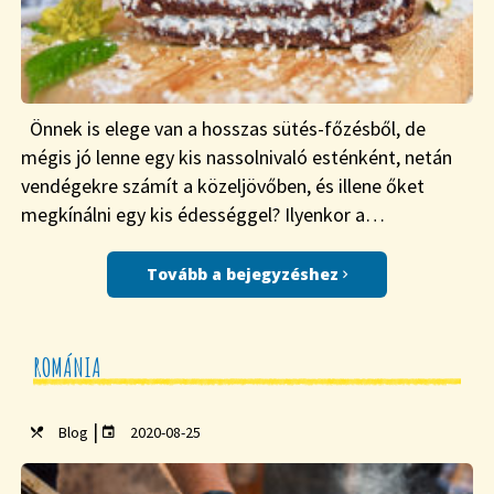
Önnek is elege van a hosszas sütés-főzésből, de
mégis jó lenne egy kis nassolnivaló esténként, netán
vendégekre számít a közeljövőben, és illene őket
megkínálni egy kis édességgel? Ilyenkor a…
Tovább a bejegyzéshez
ROMÁNIA
|
Blog
2020-08-25