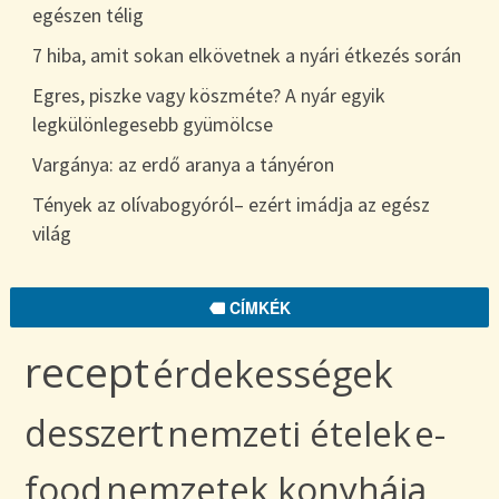
egészen télig
7 hiba, amit sokan elkövetnek a nyári étkezés során
Egres, piszke vagy köszméte? A nyár egyik
legkülönlegesebb gyümölcse
Vargánya: az erdő aranya a tányéron
Tények az olívabogyóról– ezért imádja az egész
világ
CÍMKÉK
recept
érdekességek
desszert
nemzeti ételek
e-
food
nemzetek konyhája