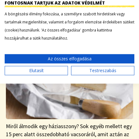
FONTOSNAK TARTJUK AZ ADATOK VÉDELMÉT
|
A böngészési élmény fokozása, a személyre szabott hirdetések vagy
HOGYAN
2020-01-22
tartalmak megjelenítése, valamint a forgalom elemzése érdekében sütiket
(cookie) használunk. 'Az összes elfogadása' gombra kattintva
hozzájárulhat a sütik használatához.
Az összes elfogadása
Elutasít
Testreszabás
Miről álmodik egy háziasszony? Sok egyéb mellett egy
15 perc alatt összedobható vacsoráról, amit aztán az